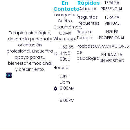
En
Rápidos
TERAPIA
Contacto
Artículos
PRESENCIAL
Insurgentes
Preguntas
TERAPIA
Centro,
Frecuentes
VIRTUAL
Cuauhtémoc,
Regala
INGLÉS
Terapia psicológica,
CDMX
Terapia
PROFESIONAL
Whatsapp:
desarrollo personal y
orientación
Podcast
CAPACITACIONES
+52 55-
profesional. Encuentra
de
4456-
ENTRA A LA
apoyo para tu
psicología
9855
UNIVERSIDAD
bienestar emocional
Horario:
y crecimiento.
Lun-
Dom
9:00AM
-
9:00PM