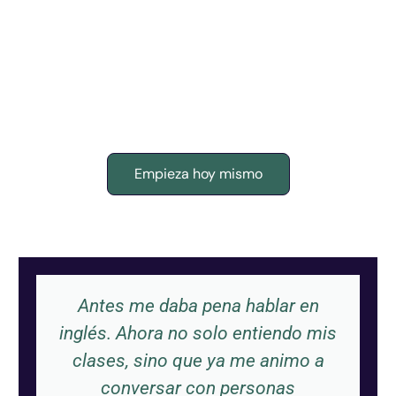
Ya sea que necesites ayuda en matemáticas,
comprensión lectora o redacción, o estés
aprendiendo un nuevo idioma, nuestras sesiones
en línea están diseñadas para ti. Sin presiones,
sin grupos grandes, con atención real.
Empieza hoy mismo
Antes me daba pena hablar en
inglés. Ahora no solo entiendo mis
clases, sino que ya me animo a
conversar con personas