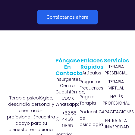
Contáctanos ahora
Póngase
Enlaces
Servicios
En
Rápidos
TERAPIA
Contacto
Artículos
PRESENCIAL
Insurgentes
Preguntas
TERAPIA
Centro,
Frecuentes
VIRTUAL
Cuauhtémoc,
Regala
INGLÉS
Terapia psicológica,
CDMX
Terapia
PROFESIONAL
Whatsapp:
desarrollo personal y
orientación
Podcast
CAPACITACIONES
+52 55-
profesional. Encuentra
de
4456-
ENTRA A LA
apoyo para tu
psicología
9855
UNIVERSIDAD
bienestar emocional
Horario: