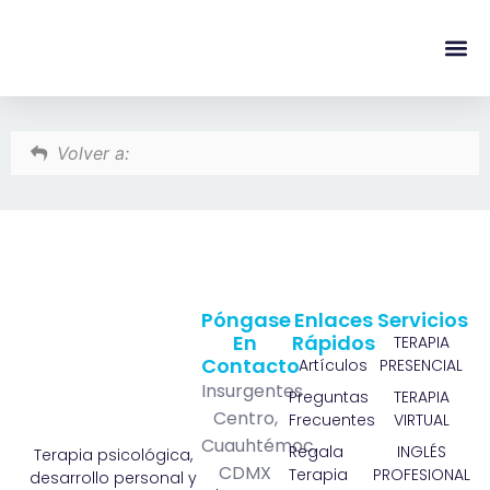
content
Regala Te
Ivonne L
Volver a:
Póngase
Enlaces
Servicios
En
Rápidos
TERAPIA
Contacto
Artículos
PRESENCIAL
Insurgentes
Preguntas
TERAPIA
Centro,
Frecuentes
VIRTUAL
Cuauhtémoc,
Regala
INGLÉS
Terapia psicológica,
CDMX
Terapia
PROFESIONAL
desarrollo personal y