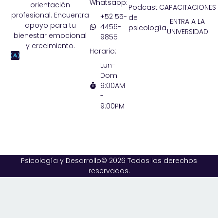
Whatsapp:
orientación
Podcast
CAPACITACIONES
profesional. Encuentra
+52 55-
de
ENTRA A LA
apoyo para tu
4456-
psicología
UNIVERSIDAD
bienestar emocional
9855
y crecimiento.
Horario:
Lun-
Dom
9:00AM
-
9:00PM
Psicología y Desarrollo© 2026 Todos los derechos
reservados.