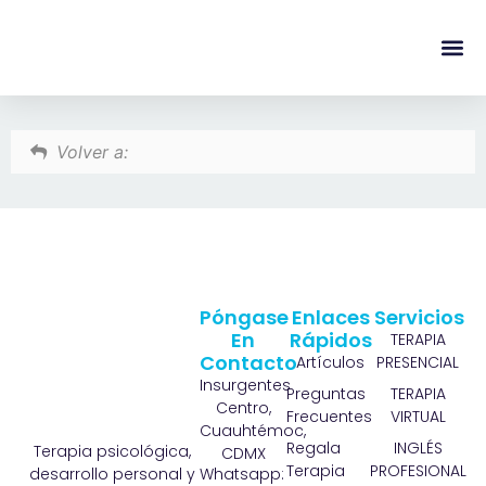
content
Regala Te
Ivonne L
Volver a:
Póngase
Enlaces
Servicios
En
Rápidos
TERAPIA
Contacto
Artículos
PRESENCIAL
Insurgentes
Preguntas
TERAPIA
Centro,
Frecuentes
VIRTUAL
Cuauhtémoc,
Regala
INGLÉS
Terapia psicológica,
CDMX
Terapia
PROFESIONAL
Whatsapp:
desarrollo personal y