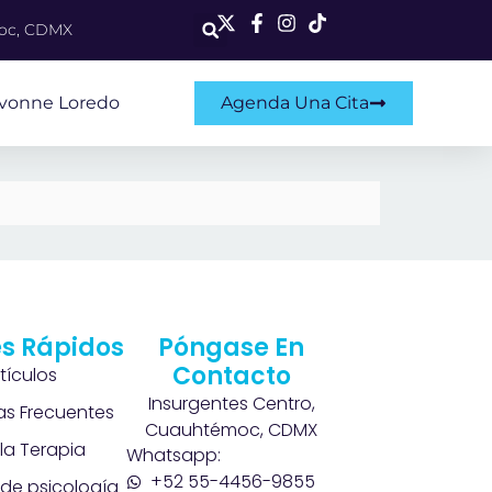
moc, CDMX
Ivonne Loredo
Agenda Una Cita
s Rápidos
Póngase En
Contacto
rtículos
Insurgentes Centro,
as Frecuentes
Cuauhtémoc, CDMX
la Terapia
Whatsapp:
+52 55-4456-9855
de psicología