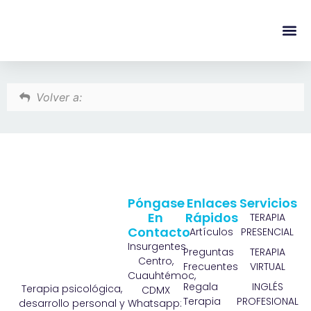
content
Regala Te
Ivonne L
Volver a:
Póngase
Enlaces
Servicios
En
Rápidos
TERAPIA
Contacto
Artículos
PRESENCIAL
Insurgentes
Preguntas
TERAPIA
Centro,
Frecuentes
VIRTUAL
Cuauhtémoc,
Regala
INGLÉS
Terapia psicológica,
CDMX
Terapia
PROFESIONAL
Whatsapp:
desarrollo personal y