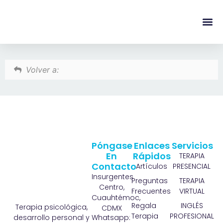
content
Regala Te
Ivonne L
Volver a:
Póngase
Enlaces
Servicios
En
Rápidos
TERAPIA
Contacto
Artículos
PRESENCIAL
Insurgentes
Preguntas
TERAPIA
Centro,
Frecuentes
VIRTUAL
Cuauhtémoc,
Regala
INGLÉS
Terapia psicológica,
CDMX
Terapia
PROFESIONAL
Whatsapp:
desarrollo personal y