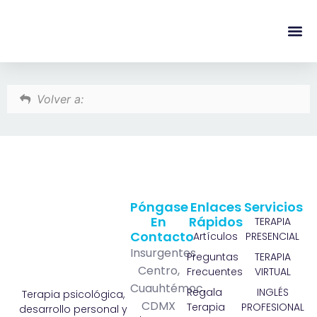
content
Regala Te
Ivonne L
Volver a:
Póngase
Enlaces
Servicios
En
Rápidos
TERAPIA
Contacto
Artículos
PRESENCIAL
Insurgentes
Preguntas
TERAPIA
Centro,
Frecuentes
VIRTUAL
Cuauhtémoc,
Regala
INGLÉS
Terapia psicológica,
CDMX
Terapia
PROFESIONAL
desarrollo personal y