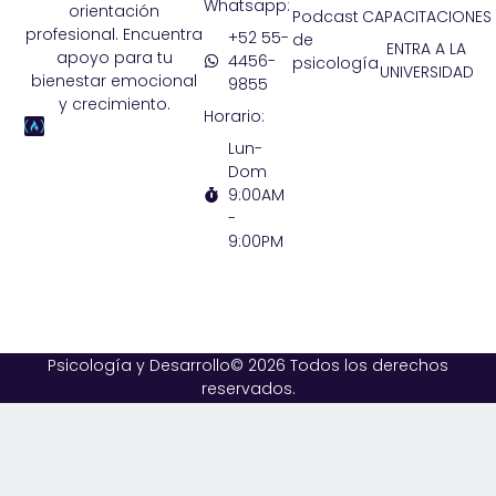
Whatsapp:
orientación
Podcast
CAPACITACIONES
profesional. Encuentra
+52 55-
de
ENTRA A LA
apoyo para tu
4456-
psicología
UNIVERSIDAD
bienestar emocional
9855
y crecimiento.
Horario:
Lun-
Dom
9:00AM
-
9:00PM
Psicología y Desarrollo© 2026 Todos los derechos
reservados.