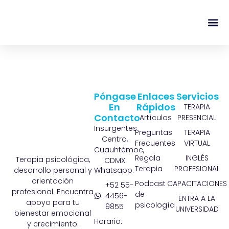
content
Regala Te
Ivonne L
Póngase
Enlaces
Servicios
En
Rápidos
TERAPIA
Contacto
Artículos
PRESENCIAL
Insurgentes
Preguntas
TERAPIA
Centro,
Frecuentes
VIRTUAL
Cuauhtémoc,
Regala
INGLÉS
Terapia psicológica,
CDMX
Terapia
PROFESIONAL
Whatsapp:
desarrollo personal y
orientación
Podcast
CAPACITACIONES
+52 55-
profesional. Encuentra
de
4456-
ENTRA A LA
apoyo para tu
psicología
9855
UNIVERSIDAD
bienestar emocional
Horario:
y crecimiento.