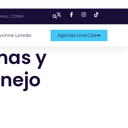
témoc, CDMX
Ivonne Loredo
Agenda Una Cita
mas y
anejo