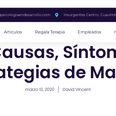
psicologiaendesarrollo.com
Insurgentes Centro, Cuauh
Artículos
Regala Terapia
Empleados
 Causas, Sínto
ategias de M
marzo 13, 2020
David Vincent