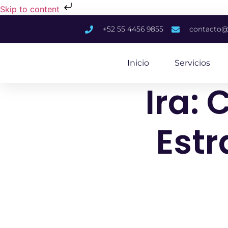
Skip to content
+52 55 4456 9855
contacto@
Inicio
Servicios
Ira:
Estr