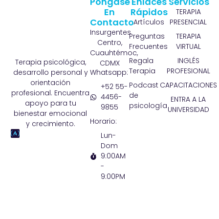
Póngase
Enlaces
Servicios
En
Rápidos
TERAPIA
Contacto
Artículos
PRESENCIAL
Insurgentes
Preguntas
TERAPIA
Centro,
Frecuentes
VIRTUAL
Cuauhtémoc,
Regala
INGLÉS
Terapia psicológica,
CDMX
Terapia
PROFESIONAL
Whatsapp:
desarrollo personal y
orientación
Podcast
CAPACITACIONES
+52 55-
profesional. Encuentra
de
4456-
ENTRA A LA
apoyo para tu
psicología
9855
UNIVERSIDAD
bienestar emocional
Horario:
y crecimiento.
Lun-
Dom
9:00AM
-
9:00PM