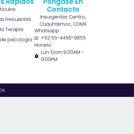
s Rápidos
Póngase En
Contacto
rtículos
Insurgentes Centro,
as Frecuentes
Cuauhtémoc, CDMX
la Terapia
Whatsapp:
+52 55-4456-9855
de psicología
Horario:
Lun-Dom 9:00AM -
9:00PM
os.