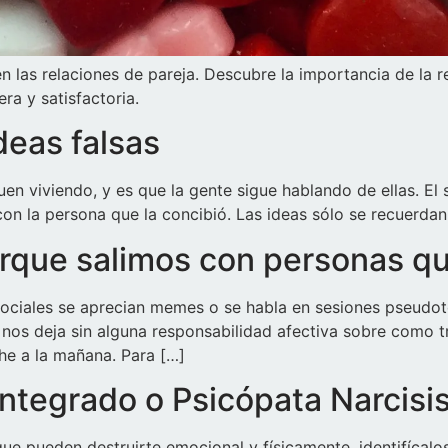
n las relaciones de pareja. Descubre la importancia de la 
ra y satisfactoria.
deas falsas
en viviendo, y es que la gente sigue hablando de ellas. El 
con la persona que la concibió. Las ideas sólo se recuerda
rque salimos con personas q
ociales se aprecian memes o se habla en sesiones pseudo
nos deja sin alguna responsabilidad afectiva sobre como tr
che a la mañana. Para […]
ntegrado o Psicópata Narcisi
e pueden destruirte emocional y físicamente, identifícalo