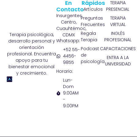
En
Rápidos
TERAPIA
Contacto
Artículos
PRESENCIAL
Insurgentes
Preguntas
TERAPIA
Centro,
Frecuentes
VIRTUAL
Cuauhtémoc,
Regala
INGLÉS
Terapia psicológica,
CDMX
Terapia
PROFESIONAL
Whatsapp:
desarrollo personal y
orientación
Podcast
CAPACITACIONES
+52 55-
profesional. Encuentra
de
4456-
ENTRA A LA
apoyo para tu
psicología
9855
UNIVERSIDAD
bienestar emocional
Horario:
y crecimiento.
Lun-
Dom
9:00AM
-
9:00PM