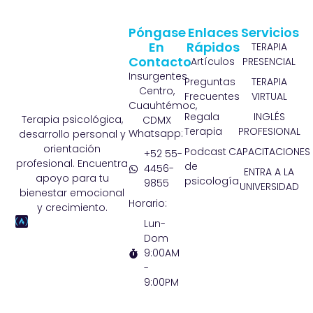
Póngase
Enlaces
Servicios
En
Rápidos
TERAPIA
Contacto
Artículos
PRESENCIAL
Insurgentes
Preguntas
TERAPIA
Centro,
Frecuentes
VIRTUAL
Cuauhtémoc,
Regala
INGLÉS
Terapia psicológica,
CDMX
Terapia
PROFESIONAL
Whatsapp:
desarrollo personal y
orientación
Podcast
CAPACITACIONES
+52 55-
profesional. Encuentra
de
4456-
ENTRA A LA
apoyo para tu
psicología
9855
UNIVERSIDAD
bienestar emocional
Horario:
y crecimiento.
Lun-
Dom
9:00AM
-
9:00PM