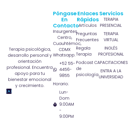
Póngase
Enlaces
Servicios
En
Rápidos
TERAPIA
Contacto
Artículos
PRESENCIAL
Insurgentes
Preguntas
TERAPIA
Centro,
Frecuentes
VIRTUAL
Cuauhtémoc,
Regala
INGLÉS
Terapia psicológica,
CDMX
Terapia
PROFESIONAL
Whatsapp:
desarrollo personal y
orientación
Podcast
CAPACITACIONES
+52 55-
profesional. Encuentra
de
4456-
ENTRA A LA
apoyo para tu
psicología
9855
UNIVERSIDAD
bienestar emocional
Horario:
y crecimiento.
Lun-
Dom
9:00AM
-
9:00PM