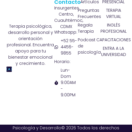
Contacto
Artículos
PRESENCIAL
Insurgentes
Preguntas
TERAPIA
Centro,
Frecuentes
VIRTUAL
Cuauhtémoc,
Regala
INGLÉS
Terapia psicológica,
CDMX
Terapia
PROFESIONAL
Whatsapp:
desarrollo personal y
orientación
Podcast
CAPACITACIONES
+52 55-
profesional. Encuentra
de
4456-
ENTRA A LA
apoyo para tu
psicología
9855
UNIVERSIDAD
bienestar emocional
Horario:
y crecimiento.
Lun-
Dom
9:00AM
-
9:00PM
Psicología y Desarrollo© 2026 Todos los derechos