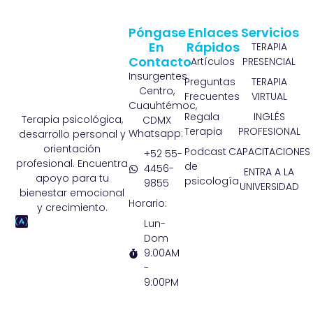
Póngase
Enlaces
Servicios
En
Rápidos
TERAPIA
Contacto
Artículos
PRESENCIAL
Insurgentes
Preguntas
TERAPIA
Centro,
Frecuentes
VIRTUAL
Cuauhtémoc,
Regala
INGLÉS
Terapia psicológica,
CDMX
Terapia
PROFESIONAL
Whatsapp:
desarrollo personal y
orientación
Podcast
CAPACITACIONES
+52 55-
profesional. Encuentra
de
4456-
ENTRA A LA
apoyo para tu
psicología
9855
UNIVERSIDAD
bienestar emocional
Horario:
y crecimiento.
Lun-
Dom
9:00AM
-
9:00PM