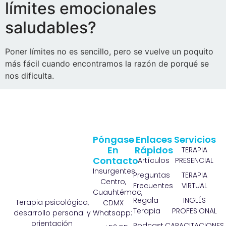
límites emocionales
saludables?
Poner límites no es sencillo, pero se vuelve un poquito
más fácil cuando encontramos la razón de porqué se
nos dificulta.
Póngase
Enlaces
Servicios
En
Rápidos
TERAPIA
Contacto
Artículos
PRESENCIAL
Insurgentes
Preguntas
TERAPIA
Centro,
Frecuentes
VIRTUAL
Cuauhtémoc,
Regala
INGLÉS
Terapia psicológica,
CDMX
Terapia
PROFESIONAL
Whatsapp:
desarrollo personal y
orientación
Podcast
CAPACITACIONES