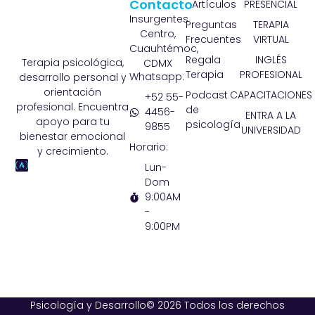
Contacto
Artículos
PRESENCIAL
Insurgentes
Preguntas
TERAPIA
Centro,
Frecuentes
VIRTUAL
Cuauhtémoc,
Regala
INGLÉS
Terapia psicológica,
CDMX
Terapia
PROFESIONAL
Whatsapp:
desarrollo personal y
orientación
Podcast
CAPACITACIONES
+52 55-
profesional. Encuentra
de
4456-
ENTRA A LA
apoyo para tu
psicología
9855
UNIVERSIDAD
bienestar emocional
Horario:
y crecimiento.
Lun-
Dom
9:00AM
-
9:00PM
Psicología y Desarrollo© 2026 Todos los derechos