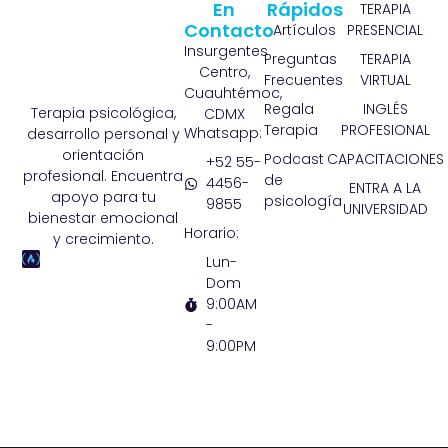
En
Rápidos
TERAPIA
Contacto
Artículos
PRESENCIAL
Insurgentes
Preguntas
TERAPIA
Centro,
Frecuentes
VIRTUAL
Cuauhtémoc,
Regala
INGLÉS
Terapia psicológica,
CDMX
Terapia
PROFESIONAL
Whatsapp:
desarrollo personal y
orientación
Podcast
CAPACITACIONES
+52 55-
profesional. Encuentra
de
4456-
ENTRA A LA
apoyo para tu
psicología
9855
UNIVERSIDAD
bienestar emocional
Horario:
y crecimiento.
Lun-
Dom
9:00AM
-
9:00PM