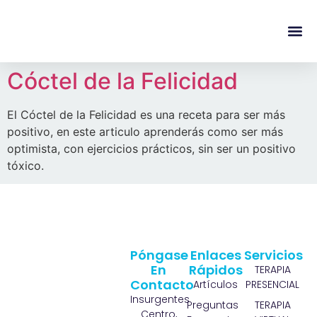
content
Regala Te
Ivonne L
Cóctel de la Felicidad
El Cóctel de la Felicidad es una receta para ser más
positivo, en este articulo aprenderás como ser más
optimista, con ejercicios prácticos, sin ser un positivo
tóxico.
Póngase
Enlaces
Servicios
En
Rápidos
TERAPIA
Contacto
Artículos
PRESENCIAL
Insurgentes
Preguntas
TERAPIA
Centro,