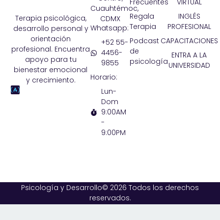
Frecuentes
VIRTUAL
Cuauhtémoc,
Regala
INGLÉS
Terapia psicológica,
CDMX
Terapia
PROFESIONAL
Whatsapp:
desarrollo personal y
orientación
Podcast
CAPACITACIONES
+52 55-
profesional. Encuentra
de
4456-
ENTRA A LA
apoyo para tu
psicología
9855
UNIVERSIDAD
bienestar emocional
Horario:
y crecimiento.
Lun-
Dom
9:00AM
-
9:00PM
Psicología y Desarrollo© 2026 Todos los derechos
reservados.