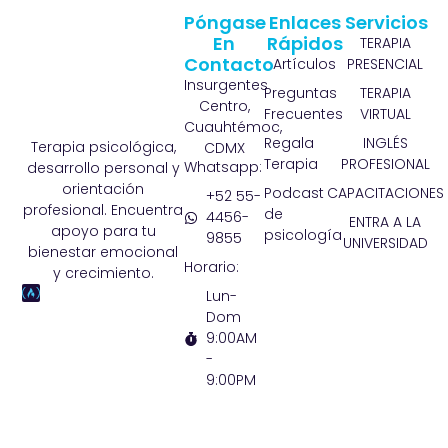
Póngase
Enlaces
Servicios
En
Rápidos
TERAPIA
Contacto
Artículos
PRESENCIAL
Insurgentes
Preguntas
TERAPIA
Centro,
Frecuentes
VIRTUAL
Cuauhtémoc,
Regala
INGLÉS
Terapia psicológica,
CDMX
Terapia
PROFESIONAL
Whatsapp:
desarrollo personal y
orientación
Podcast
CAPACITACIONES
+52 55-
profesional. Encuentra
de
4456-
ENTRA A LA
apoyo para tu
psicología
9855
UNIVERSIDAD
bienestar emocional
Horario:
y crecimiento.
Lun-
Dom
9:00AM
-
9:00PM