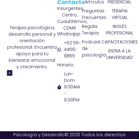
Contacto
Artículos
PRESENCIAL
Insurgentes
Preguntas
TERAPIA
Centro,
Frecuentes
VIRTUAL
Cuauhtémoc,
Regala
INGLÉS
Terapia psicológica,
CDMX
Terapia
PROFESIONAL
Whatsapp:
desarrollo personal y
orientación
Podcast
CAPACITACIONES
+52 55-
profesional. Encuentra
de
4456-
ENTRA A LA
apoyo para tu
psicología
9855
UNIVERSIDAD
bienestar emocional
Horario:
y crecimiento.
Lun-
Dom
9:00AM
-
9:00PM
Psicología y Desarrollo© 2026 Todos los derechos