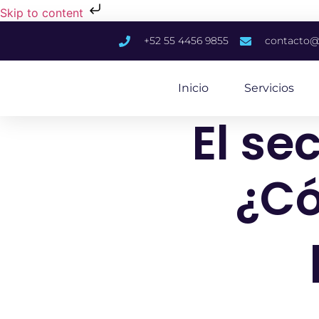
Skip to content
+52 55 4456 9855
contacto@
Inicio
Servicios
El se
¿Có