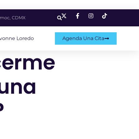
témoc, CDMX
Ivonne Loredo
Agenda Una Cita
ocerme
 una
?