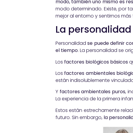
modo, también uno mismo es res
modo determinado. Existe, por ta
mejor al entorno y sentirnos más f
La personalidad
Personalidad
se puede definir c
el tiempo
. La personalidad se ori
Los
factores biológicos
básicos
q
Los
factores ambientales
biológi
están indisolublemente vinculado
Y
factores ambientales puros
, i
La experiencia de la primera infa
Estos están estrechamente relac
futuro. Sin embargo,
la personali