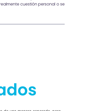
 realmente cuestión personal o se
nados
 o de una manera esperada, pero