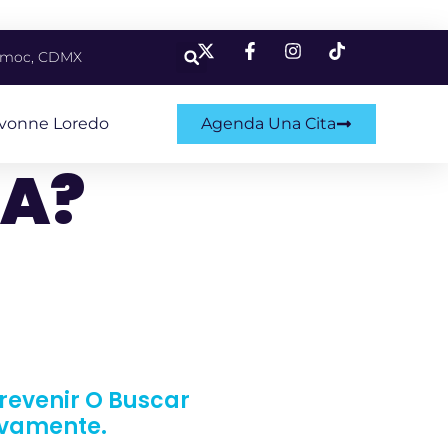
témoc, CDMX
Ivonne Loredo
Agenda Una Cita
PA?
Prevenir O Buscar
ivamente.