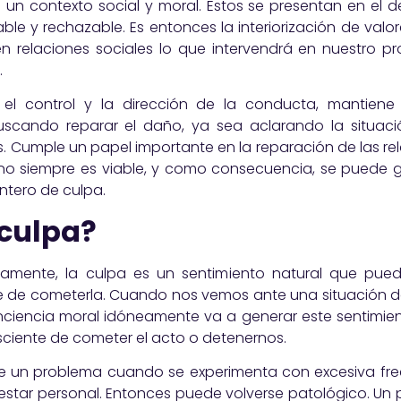
 un contexto social y moral. Estos se presentan en el des
able y rechazable. Es entonces la interiorización de val
en relaciones sociales lo que intervendrá en nuestro pr
.
 el control y la dirección de la conducta, mantie
buscando reparar el daño, ya sea aclarando la situac
 Cumple un papel importante en la reparación de las re
o no siempre es viable, y como consecuencia, se puede g
ntero de culpa.
 culpa?
ente, la culpa es un sentimiento natural que puede
ne de cometerla. Cuando nos vemos ante una situación
nciencia moral idóneamente va a generar este sentimi
ciente de cometer el acto o detenernos.
e un problema cuando se experimenta con excesiva frec
estar personal. Entonces puede volverse patológico. Un p