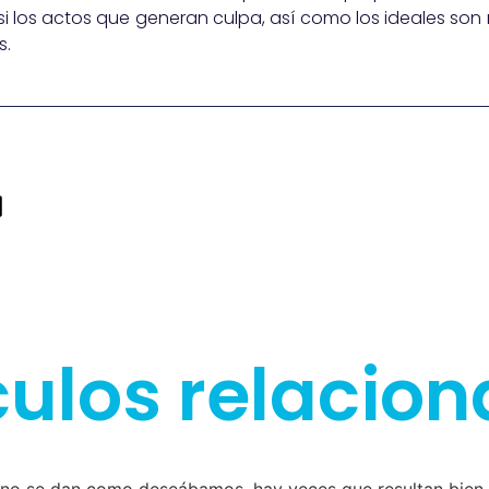
i los actos que generan culpa, así como los ideales son
s.
culos relacio
 no se dan como deseábamos, hay veces que resultan bien