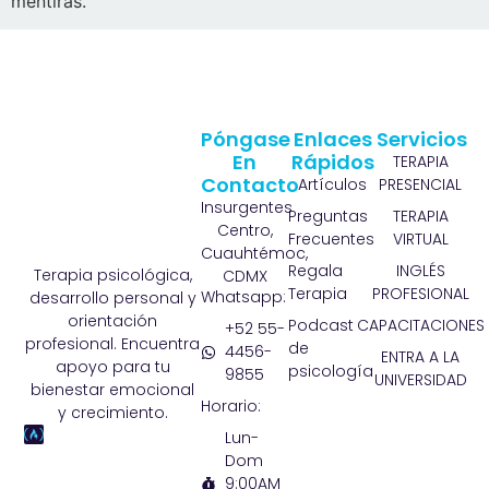
mentiras.
Póngase
Enlaces
Servicios
En
Rápidos
TERAPIA
Contacto
Artículos
PRESENCIAL
Insurgentes
Preguntas
TERAPIA
Centro,
Frecuentes
VIRTUAL
Cuauhtémoc,
Regala
INGLÉS
Terapia psicológica,
CDMX
Terapia
PROFESIONAL
Whatsapp:
desarrollo personal y
orientación
Podcast
CAPACITACIONES
+52 55-
profesional. Encuentra
de
4456-
ENTRA A LA
apoyo para tu
psicología
9855
UNIVERSIDAD
bienestar emocional
Horario:
y crecimiento.
Lun-
Dom
9:00AM