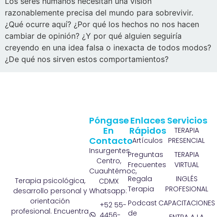
Los seres humanos necesitan una visión
razonablemente precisa del mundo para sobrevivir.
¿Qué ocurre aquí? ¿Por qué los hechos no nos hacen
cambiar de opinión? ¿Y por qué alguien seguiría
creyendo en una idea falsa o inexacta de todos modos?
¿De qué nos sirven estos comportamientos?
Póngase
Enlaces
Servicios
En
Rápidos
TERAPIA
Contacto
Artículos
PRESENCIAL
Insurgentes
Preguntas
TERAPIA
Centro,
Frecuentes
VIRTUAL
Cuauhtémoc,
Regala
INGLÉS
Terapia psicológica,
CDMX
Terapia
PROFESIONAL
Whatsapp:
desarrollo personal y
orientación
Podcast
CAPACITACIONES
+52 55-
profesional. Encuentra
de
4456-