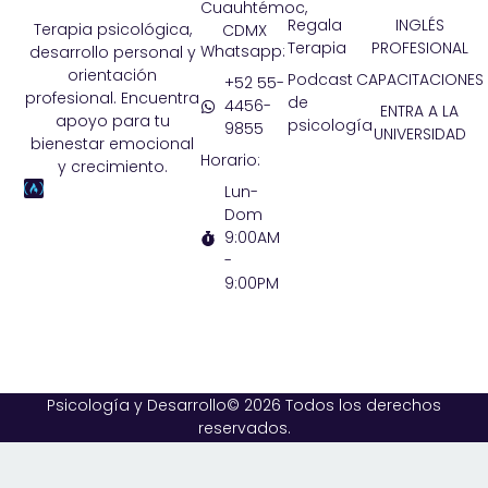
Cuauhtémoc,
Regala
INGLÉS
Terapia psicológica,
CDMX
Terapia
PROFESIONAL
Whatsapp:
desarrollo personal y
orientación
Podcast
CAPACITACIONES
+52 55-
profesional. Encuentra
de
4456-
ENTRA A LA
apoyo para tu
psicología
9855
UNIVERSIDAD
bienestar emocional
Horario:
y crecimiento.
Lun-
Dom
9:00AM
-
9:00PM
Psicología y Desarrollo© 2026 Todos los derechos
reservados.