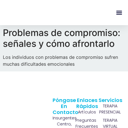
content
Regala Te
Ivonne L
Problemas de compromiso:
señales y cómo afrontarlo
Los individuos con problemas de compromiso sufren
muchas dificultades emocionales
Póngase
Enlaces
Servicios
En
Rápidos
TERAPIA
Contacto
Artículos
PRESENCIAL
Insurgentes
Preguntas
TERAPIA
Centro,
Frecuentes
VIRTUAL