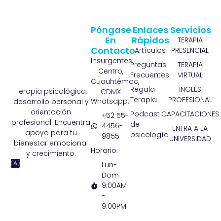
Póngase
Enlaces
Servicios
En
Rápidos
TERAPIA
Contacto
Artículos
PRESENCIAL
Insurgentes
Preguntas
TERAPIA
Centro,
Frecuentes
VIRTUAL
Cuauhtémoc,
Regala
INGLÉS
Terapia psicológica,
CDMX
Terapia
PROFESIONAL
Whatsapp:
desarrollo personal y
orientación
Podcast
CAPACITACIONES
+52 55-
profesional. Encuentra
de
4456-
ENTRA A LA
apoyo para tu
psicología
9855
UNIVERSIDAD
bienestar emocional
Horario:
y crecimiento.
Lun-
Dom
9:00AM
-
9:00PM