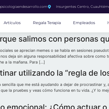
psicologiaendesarrollo.com
Insurgentes Centro, Cuauhté
Artículos
Regala Terapia
Empleados
rque salimos con personas q
ociales se aprecian memes o se habla en sesiones pseudo
nos deja sin alguna responsabilidad afectiva sobre como tr
che a la mañana. Para […]
nar utilizando la “regla de lo
 sencilla que me está ayudando a dejar de procrastinar y,
 que la pruebes y veas cómo funciona en tu vida. ¿Y lo mejo
so emocional: ¿Cómo actuar o 