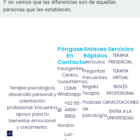
Y no vemos que las diferencias son de aquellas
personas que las establecen.
Póngase
Enlaces
Servicios
En
Rápidos
TERAPIA
Contacto
Artículos
PRESENCIAL
Insurgentes
Preguntas
TERAPIA
Centro,
Frecuentes
VIRTUAL
Cuauhtémoc,
Regala
INGLÉS
Terapia psicológica,
CDMX
Terapia
PROFESIONAL
Whatsapp:
desarrollo personal y
orientación
Podcast
CAPACITACIONES
+52 55-
profesional. Encuentra
de
4456-
ENTRA A LA
apoyo para tu
psicología
9855
UNIVERSIDAD
bienestar emocional
Horario:
y crecimiento.
Lun-