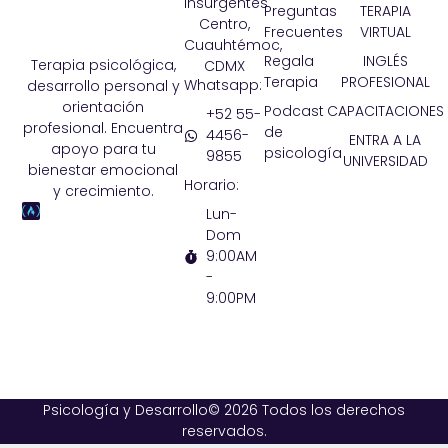
Insurgentes
Preguntas
TERAPIA
Centro,
Frecuentes
VIRTUAL
Cuauhtémoc,
Regala
INGLÉS
Terapia psicológica,
CDMX
Terapia
PROFESIONAL
Whatsapp:
desarrollo personal y
orientación
Podcast
CAPACITACIONES
+52 55-
profesional. Encuentra
de
4456-
ENTRA A LA
apoyo para tu
psicología
9855
UNIVERSIDAD
bienestar emocional
Horario:
y crecimiento.
Lun-
Dom
9:00AM
-
9:00PM
Psicología y Desarrollo© 2026 Todos los derechos
reservados.