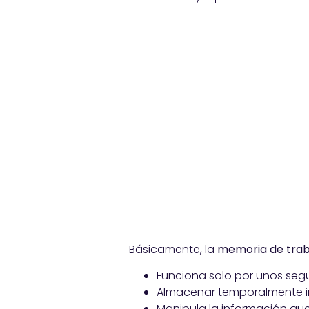
Básicamente, la
memoria de trab
Funciona solo por unos segu
Almacenar temporalmente in
Manipula la información qu