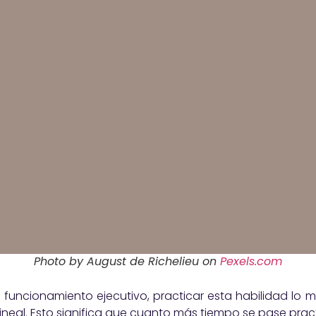
Photo by August de Richelieu on
Pexels.com
funcionamiento ejecutivo, practicar esta habilidad lo m
neal. Esto significa que cuanto más tiempo se pase prac