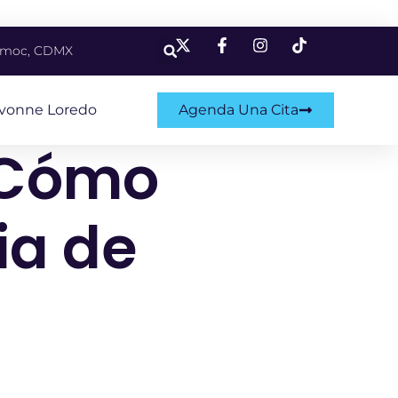
témoc, CDMX
Ivonne Loredo
Agenda Una Cita
¿Cómo
ia de