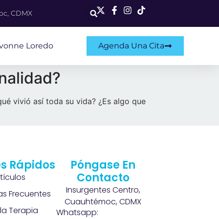
moc, CDMX
Ivonne Loredo
Agenda Una Cita
nalidad?
ué vivió así toda su vida? ¿Es algo que
s Rápidos
Póngase En
Contacto
rtículos
Insurgentes Centro,
as Frecuentes
Cuauhtémoc, CDMX
la Terapia
Whatsapp: