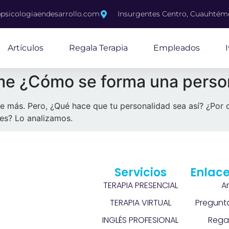
psicologiaendesarrollo.com
Insurgentes Centro, Cuauhté
Artículos
Regala Terapia
Empleados
me ¿Cómo se forma una perso
ie más. Pero, ¿Qué hace que tu personalidad sea así? ¿Por q
res? Lo analizamos.
Servicios
Enlace
TERAPIA PRESENCIAL
A
TERAPIA VIRTUAL
Pregunt
INGLÉS PROFESIONAL
Rega