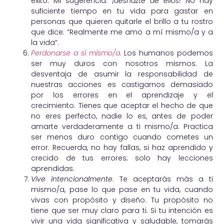
éxito. Mi sugerencia:
¡deshazte de ellos!
No hay
suficiente tiempo en tu vida para gastar en
personas que quieren quitarle el brillo a tu rostro
que dice: “Realmente me amo a mí mismo/a y a
la vida”.
Perdonarse a sí mismo/a
. Los humanos podemos
ser muy duros con nosotros mismos. La
desventaja de asumir la responsabilidad de
nuestras acciones es castigarnos demasiado
por los errores en el aprendizaje y el
crecimiento. Tienes que aceptar el hecho de que
no eres perfecto, nadie lo es, antes de poder
amarte verdaderamente a ti mismo/a. Practica
ser menos duro contigo cuando cometes un
error. Recuerda, no hay fallas, si haz aprendido y
crecido de tus errores; solo hay lecciones
aprendidas.
Vive intencionalmente
. Te aceptarás más a ti
mismo/a, pase lo que pase en tu vida, cuando
vivas con propósito y diseño. Tu propósito no
tiene que ser muy claro para ti. Si tu intención es
vivir una vida significativa y saludable, tomarás