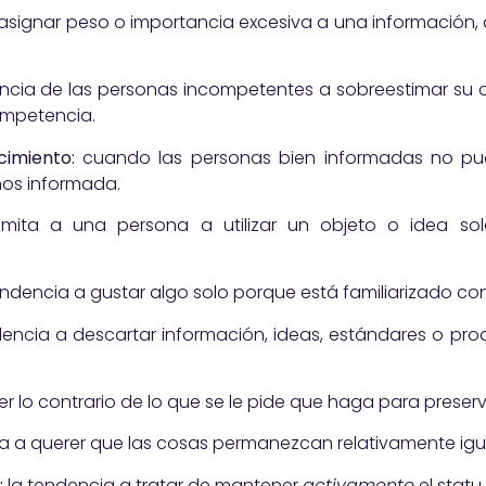
asignar peso o importancia excesiva a una información,
ncia de las personas incompetentes a sobreestimar su 
ompetencia.
cimiento:
cuando las personas bien informadas no pu
os informada.
imita a una persona a utilizar un objeto o idea s
endencia a gustar algo solo porque está familiarizado con
encia a descartar información, ideas, estándares o pro
 lo contrario de lo que se le pide que haga para preserva
a a querer que las cosas permanezcan relativamente igu
:
la tendencia a tratar de mantener
activamente
el statu