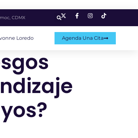
témoc, CDMX
Ivonne Loredo
Agenda Una Cita
esgos
endizaje
uyos?