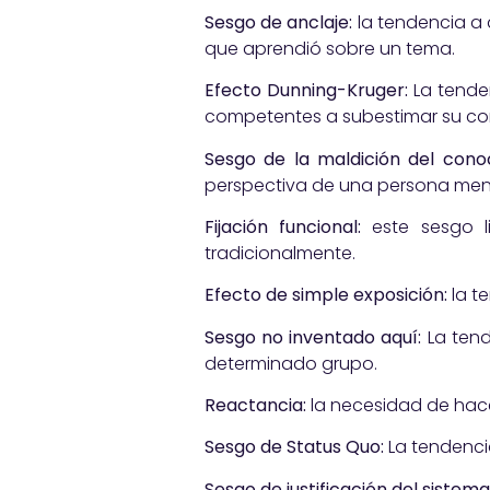
Sesgo de anclaje:
la tendencia a 
que aprendió sobre un tema.
Efecto Dunning-Kruger:
La tende
competentes a subestimar su c
Sesgo de la maldición del cono
perspectiva de una persona men
Fijación funcional:
este sesgo l
tradicionalmente.
Efecto de simple exposición:
la t
Sesgo no inventado aquí:
La tend
determinado grupo.
Reactancia:
la necesidad de hacer
Sesgo de Status Quo:
La tendenci
Sesgo de justificación del sistema