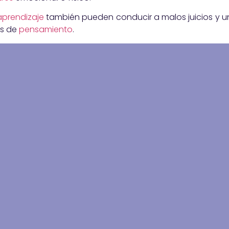
aprendizaje
también pueden conducir a malos juicios y un
os de
pensamiento
.