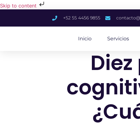
Skip to content
+52 55 4456 9855
contacto@
Inicio
Servicios
Diez
cogniti
¿Cuá