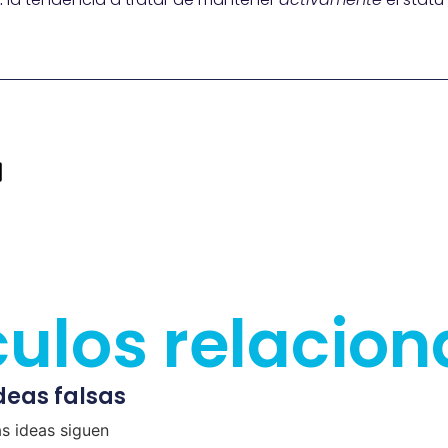
culos relacio
ideas falsas
as ideas siguen