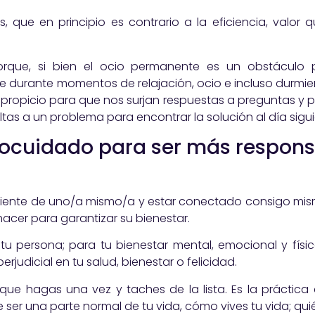
, que en principio es contrario a la eficiencia, valo
orque, si bien el ocio permanente es un obstáculo 
 durante momentos de relajación, ocio e incluso durmie
 propicio para que nos surjan respuestas a preguntas y
as a un problema para encontrar la solución al día sigui
ocuidado para ser más respons
ciente de uno/a mismo/a y estar conectado consigo mismo
cer para garantizar su bienestar.​​
tu persona; para tu bienestar mental, emocional y físi
udicial en tu salud, bienestar o felicidad.​
ue hagas una vez y taches de la lista. Es la práctica
er una parte normal de tu vida, cómo vives tu vida; quién