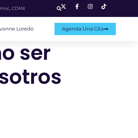
témoc, CDMX
Ivonne Loredo
Agenda Una Cita
o ser
sotros