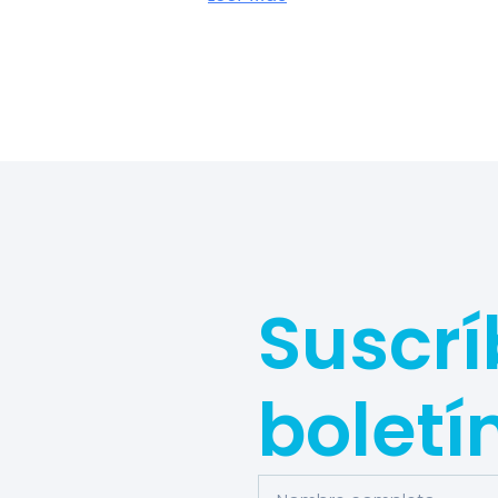
Suscrí
boletí