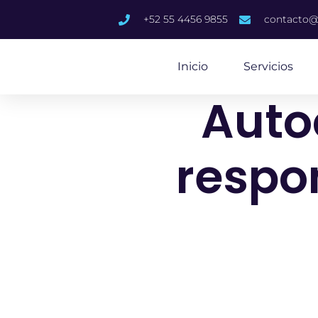
content
+52 55 4456 9855
contacto@
Inicio
Servicios
Auto
respo